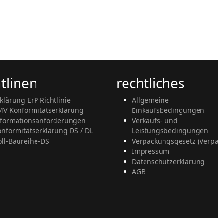
htlinen
rechtliches
klärung ErP Richtlinie
Allgemeine
MV Konformitätserklärung
Einkaufsbedingungen
nformationsanforderungen
Verkaufs- und
onformitätserklärung DS / DL
Leistungsbedingungen
oll-Baureihe-DS
Verpackungsgesetz (Verpa
Impressum
Datenschutzerklärung
AGB