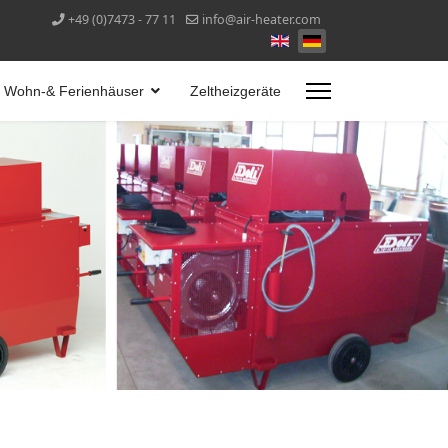
+49 (0)7473 - 77 11
info@air-heater.com
Wohn-& Ferienhäuser
Zeltheizgeräte