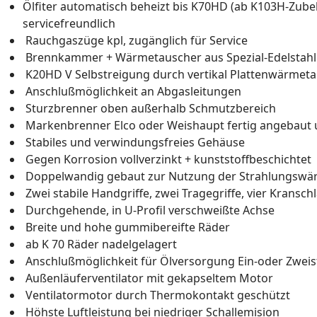
Ölfiter automatisch beheizt bis K70HD (ab K103H-Zu
servicefreundlich
Rauchgaszüge kpl, zugänglich für Service
Brennkammer + Wärmetauscher aus Spezial-Edelstahl
K20HD V Selbstreigung durch vertikal Plattenwärmet
Anschlußmöglichkeit an Abgasleitungen
Sturzbrenner oben außerhalb Schmutzbereich
Markenbrenner Elco oder Weishaupt fertig angebaut
Stabiles und verwindungsfreies Gehäuse
Gegen Korrosion vollverzinkt + kunststoffbeschichtet
Doppelwandig gebaut zur Nutzung der Strahlungswä
Zwei stabile Handgriffe, zwei Tragegriffe, vier Kransch
Durchgehende, in U-Profil verschweißte Achse
Breite und hohe gummibereifte Räder
ab K 70 Räder nadelgelagert
Anschlußmöglichkeit für Ölversorgung Ein-oder Zwei
Außenläuferventilator mit gekapseltem Motor
Ventilatormotor durch Thermokontakt geschützt
Höhste Luftleistung bei niedriger Schallemision