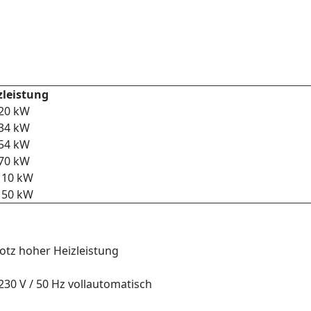
zleistung
20 kW
34 kW
54 kW
70 kW
110 kW
150 kW
rotz hoher Heizleistung
 230 V / 50 Hz vollautomatisch