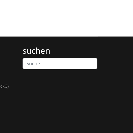
suchen
Suchen
Type 2 or more characters for results.
ckG)