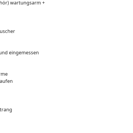
behör) wartungsarm +
auscher
 und eingemessen
rme
laufen
strang