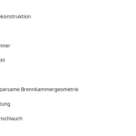
ekonstruktion
enner
hl
e sparsame Brennkammergeometrie
stung
enschlauch