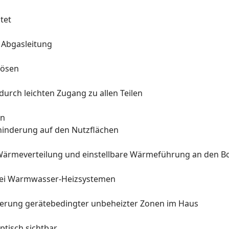
tet
r Abgasleitung
eösen
urch leichten Zugang zu allen Teilen
en
ehinderung auf den Nutzflächen
ge Wärmeverteilung und einstellbare Wärmeführung an den 
 bei Warmwasser-Heizsystemen
ierung gerätebedingter unbeheizter Zonen im Haus
ptisch sichtbar