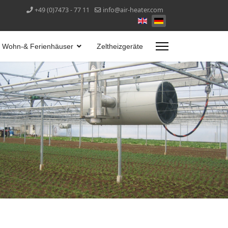
+49 (0)7473 - 77 11
info@air-heater.com
Wohn-& Ferienhäuser
Zeltheizgeräte