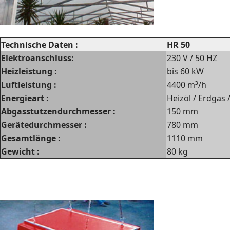
Technische Daten :
HR 50
Elektroanschluss:
230 V / 50 HZ
Heizleistung :
bis 60 kW
Luftleistung :
4400 m³/h
Energieart :
Heizöl / Erdgas 
Abgasstutzendurchmesser :
150 mm
Gerätedurchmesser :
780 mm
Gesamtlänge :
1110 mm
Gewicht :
80 kg