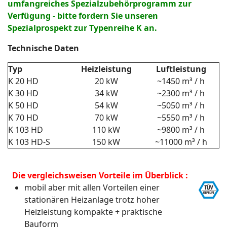
umfangreiches Spezialzubehörprogramm zur
Verfügung - bitte fordern Sie unseren
Spezialprospekt zur Typenreihe K an.
Technische Daten
Typ
Heizleistung
Luftleistung
K 20 HD
20 kW
~1450 m³ / h
K 30 HD
34 kW
~2300 m³ / h
K 50 HD
54 kW
~5050 m³ / h
K 70 HD
70 kW
~5550 m³ / h
K 103 HD
110 kW
~9800 m³ / h
K 103 HD-S
150 kW
~11000 m³ / h
Die vergleichsweisen Vorteile im Überblick :
mobil aber mit allen Vorteilen einer
stationären Heizanlage trotz hoher
Heizleistung kompakte + praktische
Bauform